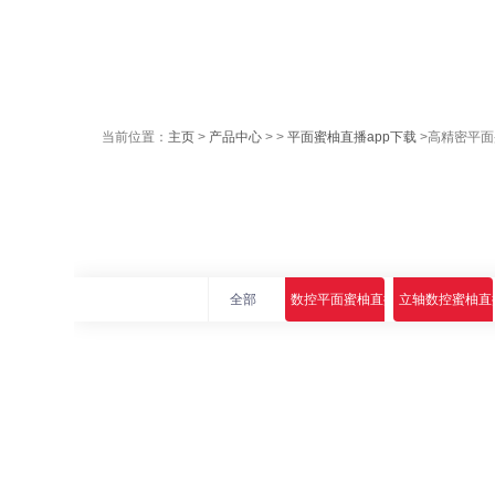
当前位置：
主页
>
产品中心
> >
平面蜜柚直播app下载
>高精密平面
全部
数控平面蜜柚直播app下载
立轴数控蜜柚直播