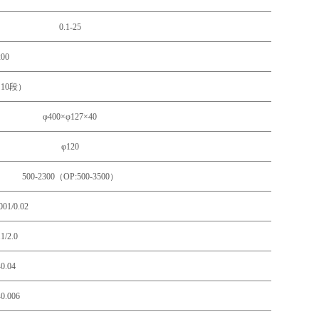
0.1-25
200
（10段）
φ400×φ127×40
φ120
500-2300（OP:500-3500）
001/0.02
.1/2.0
-0.04
-0.006