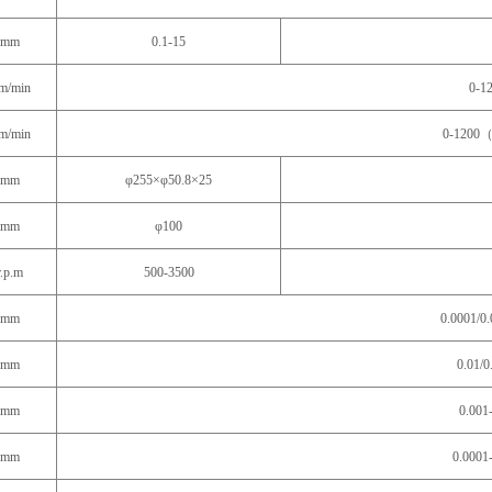
mm
0.1-15
m/min
0-1
m/min
0-1200
mm
φ255×φ50.8×25
mm
φ100
r.p.m
500-3500
mm
0.0001/0.
mm
0.01/0
mm
0.001
mm
0.0001