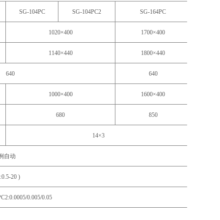
SG-104PC
SG-104PC2
SG-164PC
1020×400
1700×400
1140×440
1800×440
640
640
1000×400
1600×400
680
850
14×3
例自动
:0.5-20 )
C2:0.0005/0.005/0.05