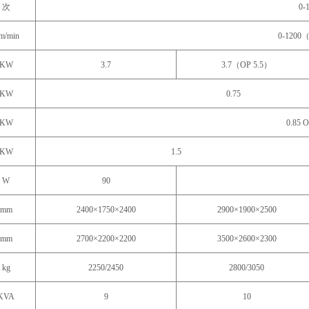
次
0-
m/min
0-1200
KW
3.7
3.7（OP 5.5）
KW
0.75
KW
0.85 O
KW
1.5
W
90
mm
2400×1750×2400
2900×1900×2500
mm
2700×2200×2200
3500×2600×2300
kg
2250/2450
2800/3050
KVA
9
10