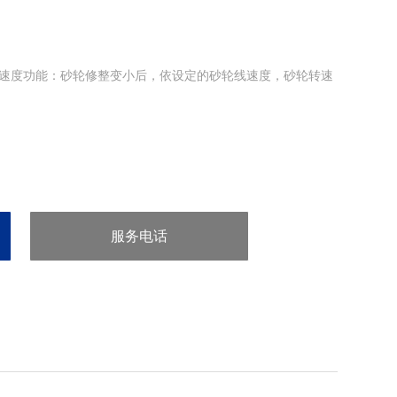
能：砂轮修整变小后，依设定的砂轮线速度，砂轮转速
服务电话
：86-0573-81888733