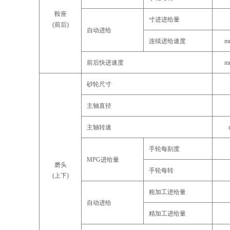
鞍座
寸进进给量
(前后)
自动进给
连续进给速度
m
前后快进速度
m
砂轮尺寸
主轴直径
主轴转速
手轮每刻度
MPG进给量
磨头
手轮每转
(上下)
粗加工进给量
自动进给
精加工进给量