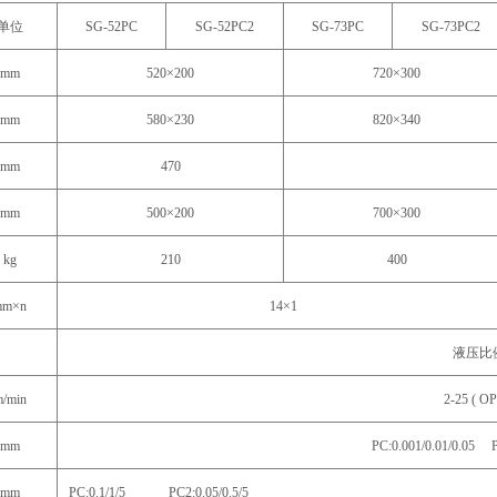
单位
SG-52PC
SG-52PC2
SG-73PC
SG-73PC2
mm
520×200
720×300
mm
580×230
820×340
mm
470
mm
500×200
700×300
kg
210
400
mm×n
14×1
液压比
/min
2-25 ( OP
mm
PC:0.001/0.01/0.05 P
mm
PC:0.1/1/5 PC2:0.05/0.5/5