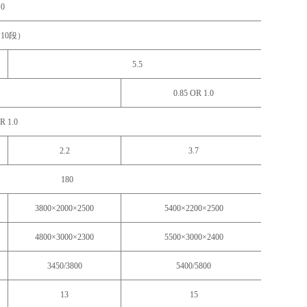
10
（10段）
5.5
0.85 OR 1.0
R 1.0
2.2
3.7
180
3800×2000×2500
5400×2200×2500
4800×3000×2300
5500×3000×2400
3450/3800
5400/5800
13
15