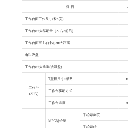
项 目
工作台面工作尺寸(长×宽)
工作台zui大移动量（左右×前后)
工作台面至主轴中心zui大距离
电磁吸盘
工作台zui大承重(含吸盘)
T型槽尺寸×槽数
工作台
工作台驱动方式
(左右)
工作台速度
m
手轮每刻度
MPG进给量
手轮每转