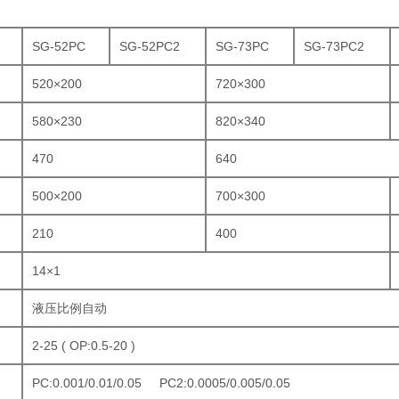
SG-52PC
SG-52PC2
SG-73PC
SG-73PC2
520×200
720×300
580×230
820×340
470
640
500×200
700×300
210
400
14×1
液压比例自动
2-25 ( OP:0.5-20 )
PC:0.001/0.01/0.05 PC2:0.0005/0.005/0.05