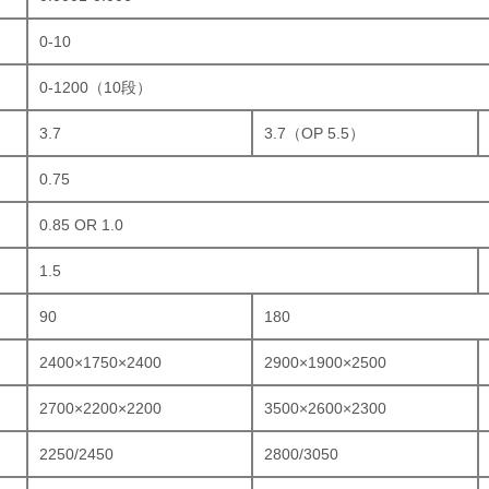
0-10
n
0-1200（10段）
3.7
3.7（OP 5.5）
0.75
0.85 OR 1.0
1.5
90
180
2400×1750×2400
2900×1900×2500
2700×2200×2200
3500×2600×2300
2250/2450
2800/3050