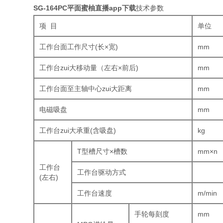
SG-164PC平面蜜柚直播app下载
技术参数
项 目
单位
工作台面工作尺寸(长×宽)
mm
工作台zui大移动量（左右×前后)
mm
工作台面至主轴中心zui大距离
mm
电磁吸盘
mm
工作台zui大承重(含吸盘)
kg
T型槽尺寸×槽数
mm×n
工作台
工作台驱动方式
(左右)
工作台速度
m/min
手轮每刻度
mm