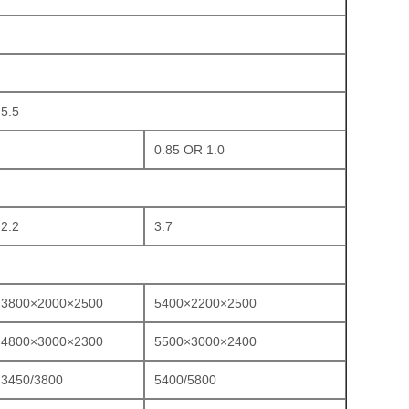
5.5
0.85 OR 1.0
2.2
3.7
3800×2000×2500
5400×2200×2500
4800×3000×2300
5500×3000×2400
3450/3800
5400/5800