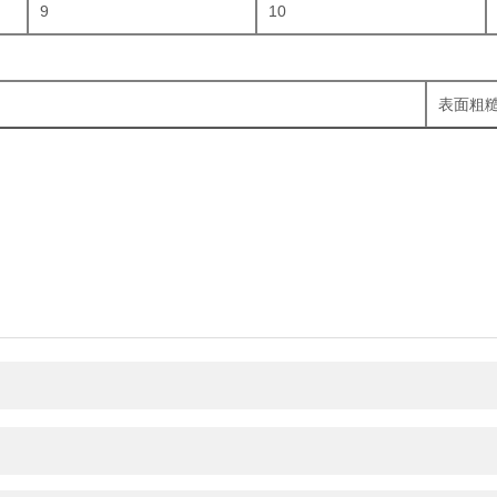
9
10
表面粗糙度