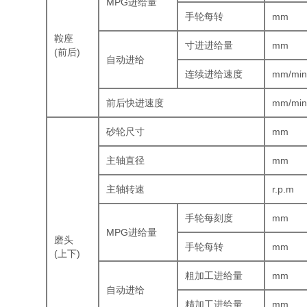
MPG进给量
手轮每转
mm
鞍座
寸进进给量
mm
(前后)
自动进给
连续进给速度
mm/mi
前后快进速度
mm/mi
砂轮尺寸
mm
主轴直径
mm
主轴转速
r.p.m
手轮每刻度
mm
MPG进给量
磨头
手轮每转
mm
(上下)
粗加工进给量
mm
自动进给
精加工进给量
mm