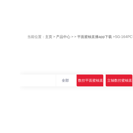
当前位置：
主页
>
产品中心
> >
平面蜜柚直播app下载
>SG-164
全部
数控平面蜜柚直播app下载
立轴数控蜜柚直播