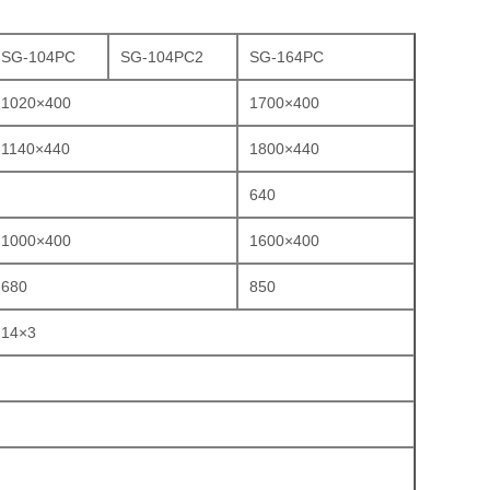
SG-104PC
SG-104PC2
SG-164PC
1020×400
1700×400
1140×440
1800×440
640
1000×400
1600×400
680
850
14×3