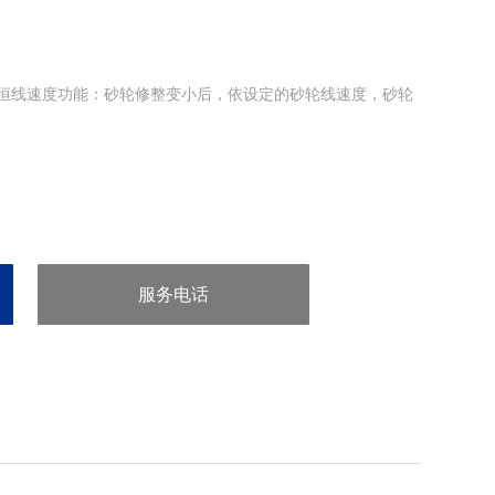
恒线速度功能：砂轮修整变小后，依设定的砂轮线速度，砂轮
服务电话
：86-0573-81888733