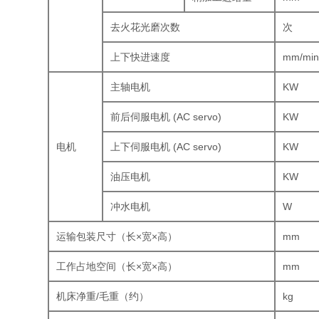
去火花光磨次数
次
上下快进速度
mm/mi
主轴电机
KW
前后伺服电机 (AC servo)
KW
电机
上下伺服电机 (AC servo)
KW
油压电机
KW
冲水电机
W
运输包装尺寸（长×宽×高）
mm
工作占地空间（长×宽×高）
mm
机床净重/毛重（约）
kg