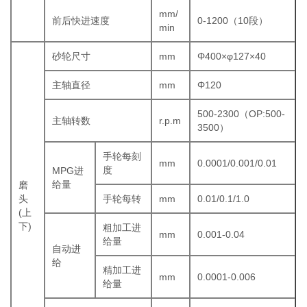
mm/
前后快进速度
0-1200（10段）
min
砂轮尺寸
mm
Φ400×φ127×40
主轴直径
mm
Φ120
500-2300（OP:500-
主轴转数
r.p.m
3500）
手轮每刻
mm
0.0001/0.001/0.01
度
MPG进
给量
磨
头
手轮每转
mm
0.01/0.1/1.0
(上
下)
粗加工进
mm
0.001-0.04
给量
自动进
给
精加工进
mm
0.0001-0.006
给量