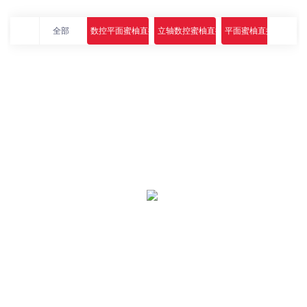
全部
数控平面蜜柚直播app下载
立轴数控蜜柚直播app下载
平面蜜柚直播app下载
高