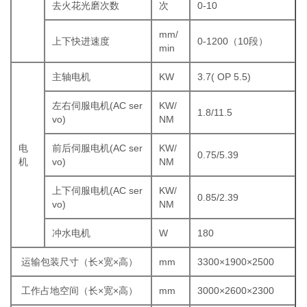
去火花光磨次数
次
0-10
mm/
上下快进速度
0-1200（10段）
min
主轴电机
KW
3.7( OP 5.5)
左右伺服电机(AC ser
KW/
1.8/11.5
vo)
NM
电
前后伺服电机(AC ser
KW/
0.75/5.39
机
vo)
NM
上下伺服电机(AC ser
KW/
0.85/2.39
vo)
NM
冲水电机
W
180
运输包装尺寸（长×宽×高）
mm
3300×1900×2500
工作占地空间（长×宽×高）
mm
3000×2600×2300