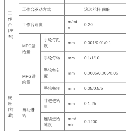
工作台驱动方式
滚珠丝杆 伺服
工
作
m/mi
台
工作台速度
0-20
n
(左
右)
手轮每刻
mm
0.001/0.01/0.1
度
MPG进
给量
手轮每转
mm
0.1/1/10
手轮每刻
mm
0.0005/0.005/0.05
度
MPG进
给量
手轮每转
mm
0.05/0.5/5
鞍
寸进进给
座
mm
0.1-25
量
(前
自动进
后)
给
连续进给
mm/
0-1200
速度
min