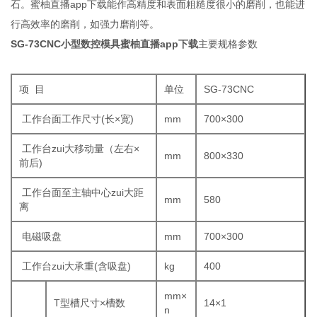
石。蜜柚直播app下载能作高精度和表面粗糙度很小的磨削，也能进
行高效率的磨削，如强力磨削等。
SG-73CNC小型数控模具蜜柚直播app下载
主要规格参数
项 目
单位
SG-73CNC
工作台面工作尺寸(长×宽)
mm
700×300
工作台zui大移动量（左右×
mm
800×330
前后)
工作台面至主轴中心zui大距
mm
580
离
电磁吸盘
mm
700×300
工作台zui大承重(含吸盘)
kg
400
mm×
T型槽尺寸×槽数
14×1
n