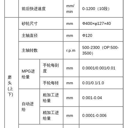
mm/
前后快进速度
0-1200（10段）
min
砂轮尺寸
mm
Φ400×φ127×40
主轴直径
mm
Φ120
500-2300（OP:500-
主轴转数
r.p.m
3500）
手轮每刻
mm
0.0001/0.001/0.01
度
MPG进
给量
磨
头
手轮每转
mm
0.01/0.1/1.0
(上
下)
粗加工进
mm
0.001-0.04
给量
自动进
给
精加工进
mm
0.0001-0.006
给量