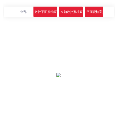
全部
数控平面蜜柚直播app下载
立轴数控蜜柚直播app下载
平面蜜柚直播app下载
高