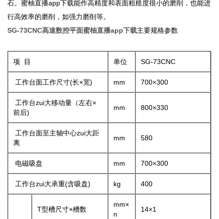
石。蜜柚直播app下载能作高精度和表面粗糙度很小的磨削，也能进
行高效率的磨削，如强力磨削等。
SG-73CNC高速数控平面蜜柚直播app下载
主要规格参数
项 目
单位
SG-73CNC
工作台面工作尺寸(长×宽)
mm
700×300
工作台zui大移动量（左右×
mm
800×330
前后)
工作台面至主轴中心zui大距
mm
580
离
电磁吸盘
mm
700×300
工作台zui大承重(含吸盘)
kg
400
mm×
T型槽尺寸×槽数
14×1
n