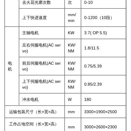
去火花光磨次数
次
0-10
mm/
上下快进速度
0-1200（10段）
min
主轴电机
KW
3.7( OP 5.5)
左右伺服电机(AC ser
KW/
1.8/11.5
vo)
NM
电
前后伺服电机(AC ser
KW/
0.75/5.39
机
vo)
NM
上下伺服电机(AC ser
KW/
0.85/2.39
vo)
NM
冲水电机
W
180
运输包装尺寸（长×宽×高）
mm
3300×1900×2500
工作占地空间（长×宽×高）
mm
3000×2600×2300