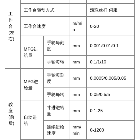
工作台驱动方式
滚珠丝杆 伺服
工
作
m/mi
台
工作台速度
0-20
n
(左
右)
手轮每刻
mm
0.001/0.01/0.1
度
MPG进
给量
手轮每转
mm
0.1/1/10
手轮每刻
mm
0.0005/0.005/0.05
度
MPG进
给量
手轮每转
mm
0.05/0.5/5
鞍
寸进进给
座
mm
0.1-25
量
(前
自动进
后)
给
连续进给
mm/
0-1200
速度
min