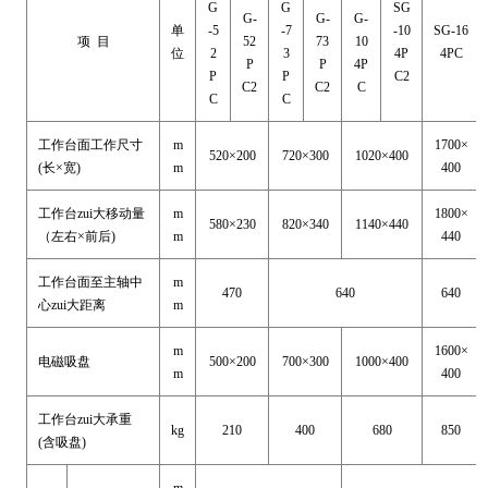
G
G
SG
G-
G-
G-
单
-5
-7
-10
SG-16
项 目
52
73
10
位
2
3
4P
4PC
P
P
4P
P
P
C2
C2
C2
C
C
C
工作台面工作尺寸
m
1700×
520×200
720×300
1020×400
(长×宽)
m
400
工作台zui大移动量
m
1800×
580×230
820×340
1140×440
（左右×前后)
m
440
工作台面至主轴中
m
470
640
640
心zui大距离
m
m
1600×
电磁吸盘
500×200
700×300
1000×400
m
400
工作台zui大承重
kg
210
400
680
850
(含吸盘)