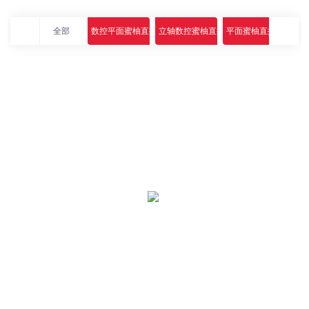
全部
数控平面蜜柚直播app下载
立轴数控蜜柚直播app下载
平面蜜柚直播app下载
高