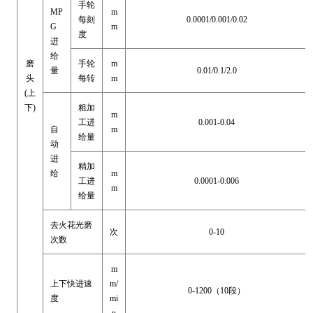
手轮
MP
m
每刻
0.0001/0.001/0.02
G
m
度
进
给
磨
手轮
m
量
0.01/0.1/2.0
头
每转
m
(上
下)
粗加
m
工进
0.001-0.04
自
m
给量
动
进
精加
给
m
工进
0.0001-0.006
m
给量
去火花光磨
次
0-10
次数
m
上下快进速
m/
0-1200（10段）
度
mi