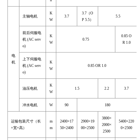
n
K
3.7（O
主轴电机
3.7
5.5
W
P 5.5）
前后伺服电
K
0.85 O
机
(AC serv
0.75
W
R 1.0
o)
电
上下伺服电
机
K
机
(AC serv
0.85 OR 1.0
W
o)
K
油压电机
1.5
2.2
3.7
W
冲水电机
W
90
180
3800×
运输包装尺寸（长
m
2400×17
2900×19
5400×220
2000×
×宽×高）
m
50×2400
00×2500
0×2500
2500