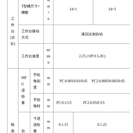
m
T型槽尺寸×
m
14×1
14×3
槽数
×
工
n
作
台
工作台驱动
液压比例自动
(左
方式
右)
m/
工作台速度
mi
2-25 ( OP:0.5-20 )
n
手轮
MP
m
每刻
PC:0.001/0.01/0.05 PC2:0.0005/0.005/0.05
G
m
度
进
给
手轮
m
量
PC:0.1/1/5 PC2:0.05/0.5/5
每转
m
寸进
m
鞍
进给
0.1-15
0.1-25
m
座
自
量