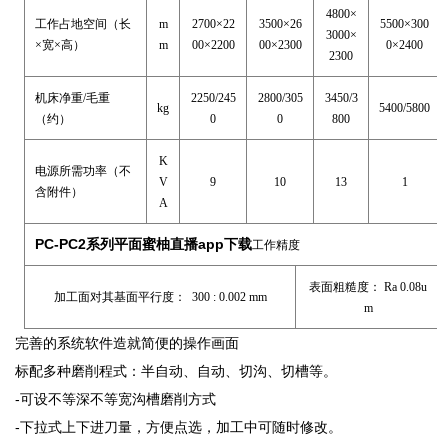
4800×
工作占地空间（长
m
2700×22
3500×26
5500×300
3000×
×宽×高）
m
00×2200
00×2300
0×2400
2300
机床净重/毛重
2250/245
2800/305
3450/3
kg
5400/5800
（约）
0
0
800
K
电源所需功率（不
V
9
10
13
1
含附件）
A
PC-PC2系列平面蜜柚直播app下载
工作精度
表面粗糙度： Ra 0.08u
加工面对其基面平行度： 300 : 0.002 mm
m
完善的系统软件造就简便的操作画面
标配多种磨削程式：半自动、自动、切沟、切槽等。
-可设不等深不等宽沟槽磨削方式
-下拉式上下进刀量，方便点选，加工中可随时修改。