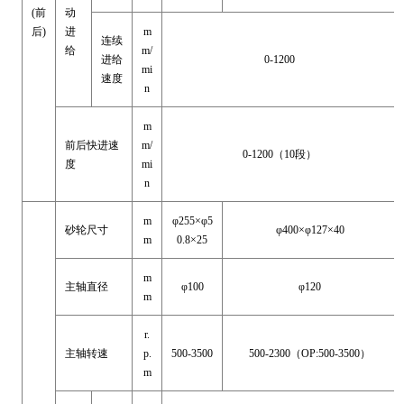
(前
动
后)
进
m
连续
给
m/
进给
0-1200
mi
速度
n
m
前后快进速
m/
0-1200（10段）
度
mi
n
m
φ255×φ5
砂轮尺寸
φ400×φ127×40
m
0.8×25
m
主轴直径
φ100
φ120
m
r.
主轴转速
p.
500-3500
500-2300（OP:500-3500）
m